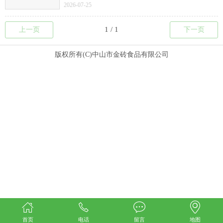
2026-07-25
上一页
下一页
版权所有(C)中山市金砖食品有限公司
首页
电话
留言
地图